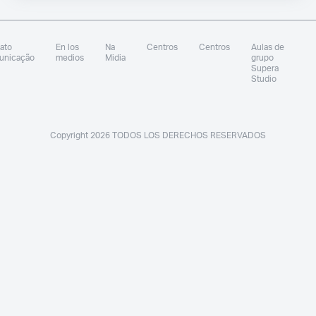
ato
En los
Na
Centros
Centros
Aulas de
unicação
medios
Midia
grupo
Supera
Studio
Copyright 2026 TODOS LOS DERECHOS RESERVADOS