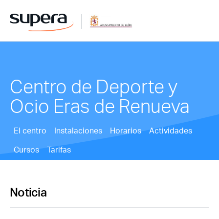
Centro de Deporte y
Ocio Eras de Renueva
El centro
Instalaciones
Horarios
Actividades
Cursos
Tarifas
Noticia