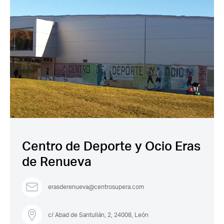
Acceso socios
Recuerda mis claves
Centro de Deporte y Ocio Eras
de Renueva
erasderenueva@centrosupera.com
¿Ya eres socio pero no
¿Olvidaste tu
estas registrado?
contraseña?
c/ Abad de Santullán, 2, 24008, León