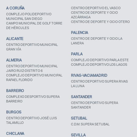
A CORUÑA
CENTRO DEPORTIVO EL VASCO
CENTRO DE DEPORTE Y OCIO
COMPLEJO POLIDEPORTIVO
AZCÁRRAGA
MUNICIPAL SAN DIEGO
CENTRO DE DEPORTE Y OCIO OTERO
CAMPO MUNICIPAL DE GOLF TORRE
DE HÉRCULES
PALENCIA
ALICANTE
CENTRO DE DEPORTE Y OCIO LA
LANERA
CENTRO DEPORTIVO MUNICIPAL
GRAN VÍA
PARLA
ALMERIA
COMPLEJO DEPORTIVO PARLA ESTE
COMPLEJO DEPORTIVO LOS LAGOS
CENTRO DEPORTIVO MUNICIPAL
JAIRO RUIZ-DISTRITO 6
COMPLEJO DEPORTIVO MUNICIPAL
RIVAS-VACIAMADRID
RAFAEL FLORIDO
CENTRO DEPORTIVO SUPERA RIVAS
LA LUNA
BARREIRO
COMPLEXO DESPORTIVO SUPERA
SANTANDER
BARREIRO
CENTRO DEPORTIVO SUPERA
SANTANDER
BURGOS
CENTRO DEPORTIVO JOSÉ LUIS
SETUBAL
TALAMILLO
C.D.M. SUPERA SETUBAL
CHICLANA
SEVILLA