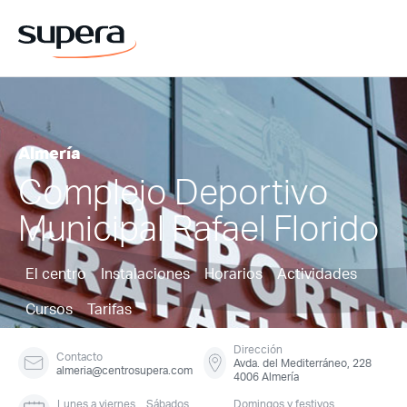
Almería
Complejo Deportivo
Municipal Rafael Florido
El centro
Instalaciones
Horarios
Actividades
Cursos
Tarifas
Dirección
Contacto
Avda. del Mediterráneo, 228
almeria@centrosupera.com
4006 Almería
Lunes a viernes
Sábados
Domingos y festivos