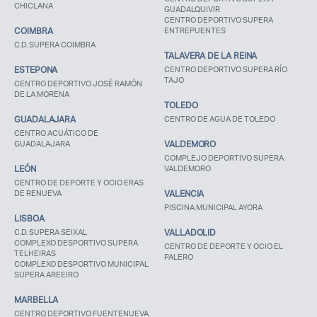
CHICLANA
GUADALQUIVIR
CENTRO DEPORTIVO SUPERA
COIMBRA
ENTREPUENTES
C.D. SUPERA COIMBRA
TALAVERA DE LA REINA
ESTEPONA
CENTRO DEPORTIVO SUPERA RÍO
TAJO
CENTRO DEPORTIVO JOSÉ RAMÓN
DE LA MORENA
TOLEDO
GUADALAJARA
CENTRO DE AGUA DE TOLEDO
CENTRO ACUÁTICO DE
GUADALAJARA
VALDEMORO
COMPLEJO DEPORTIVO SUPERA
LEÓN
VALDEMORO
CENTRO DE DEPORTE Y OCIO ERAS
DE RENUEVA
VALENCIA
PISCINA MUNICIPAL AYORA
LISBOA
C.D. SUPERA SEIXAL
VALLADOLID
COMPLEXO DESPORTIVO SUPERA
CENTRO DE DEPORTE Y OCIO EL
TELHEIRAS
PALERO
COMPLEXO DESPORTIVO MUNICIPAL
SUPERA AREEIRO
MARBELLA
CENTRO DEPORTIVO FUENTENUEVA