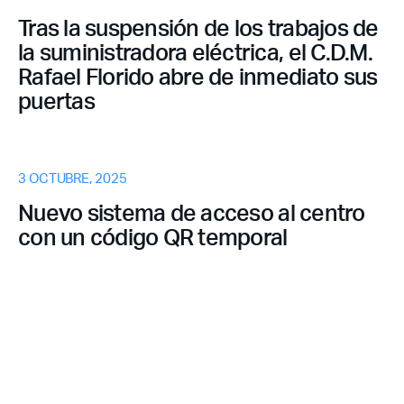
Tras la suspensión de los trabajos de
la suministradora eléctrica, el C.D.M.
Acceso socios
Rafael Florido abre de inmediato sus
puertas
3 OCTUBRE, 2025
Nuevo sistema de acceso al centro
con un código QR temporal
Recuerda mis claves
¿Ya eres socio pero no
¿Olvidaste tu
estas registrado?
contraseña?