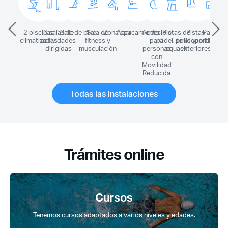
2 piscinas
3 salas de
Sala de bike
Sala de
Zona spa
Aparcamiento
Accesible
Pistas de
Pistas
Pabelló
climatizadas
actividades
fitness y
para
pádel, tenis y
polideportivas
polideport
dirigidas
musculación
personas
squash
exteriores
con
Movilidad
Reducida
Todas las instalaciones
Trámites online
Cursos
Tenemos cursos adaptados a varios niveles y edades.