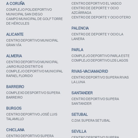
A CORUÑA
CENTRO DEPORTIVO EL VASCO
CENTRO DE DEPORTE Y OCIO
COMPLEJO POLIDEPORTIVO
AZCÁRRAGA
MUNICIPAL SAN DIEGO
CENTRO DE DEPORTE Y OCIO OTERO
CAMPO MUNICIPAL DE GOLF TORRE
DE HÉRCULES
PALENCIA
ALICANTE
CENTRO DE DEPORTE Y OCIO LA
LANERA
CENTRO DEPORTIVO MUNICIPAL
GRAN VÍA
PARLA
ALMERIA
COMPLEJO DEPORTIVO PARLA ESTE
COMPLEJO DEPORTIVO LOS LAGOS
CENTRO DEPORTIVO MUNICIPAL
JAIRO RUIZ-DISTRITO 6
COMPLEJO DEPORTIVO MUNICIPAL
RIVAS-VACIAMADRID
RAFAEL FLORIDO
CENTRO DEPORTIVO SUPERA RIVAS
LA LUNA
BARREIRO
COMPLEXO DESPORTIVO SUPERA
SANTANDER
BARREIRO
CENTRO DEPORTIVO SUPERA
SANTANDER
BURGOS
CENTRO DEPORTIVO JOSÉ LUIS
SETUBAL
TALAMILLO
C.D.M. SUPERA SETUBAL
CHICLANA
SEVILLA
CENTRO DEPORTIVO SUPERA
CENTRO DEPORTIVO SUPERA