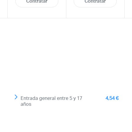
Contratar
Contratar
Acceso socios
Recuerda mis claves
Entrada general entre 5 y 17
4,54 €
años
¿Ya eres socio pero no
estas registrado?