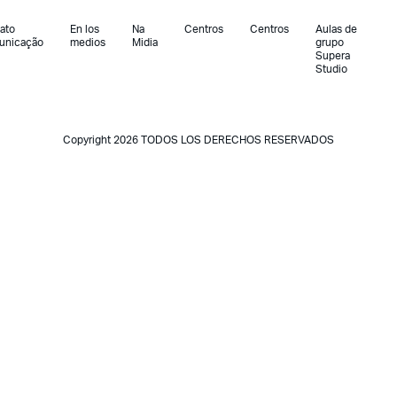
ato
En los
Na
Centros
Centros
Aulas de
unicação
medios
Midia
grupo
Supera
Studio
Copyright 2026 TODOS LOS DERECHOS RESERVADOS