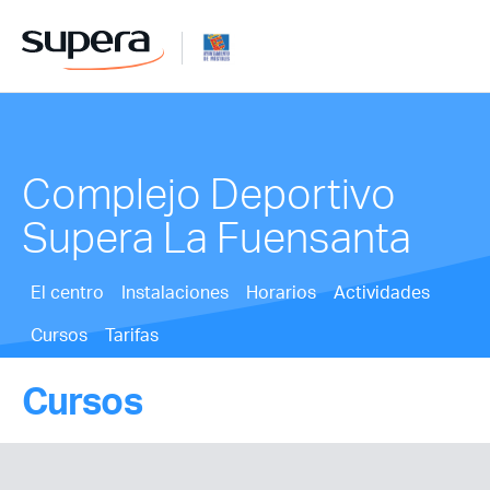
Complejo Deportivo
Supera La Fuensanta
El centro
Instalaciones
Horarios
Actividades
Cursos
Tarifas
Cursos