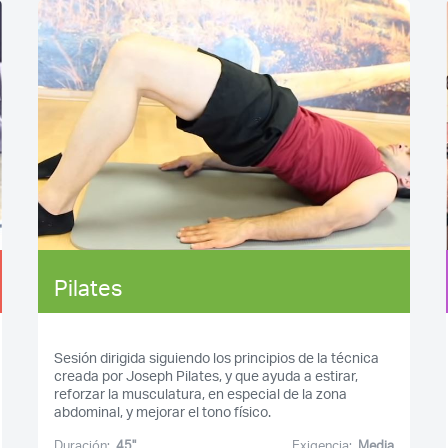
Pilates
Sesión dirigida siguiendo los principios de la técnica
creada por Joseph Pilates, y que ayuda a estirar,
reforzar la musculatura, en especial de la zona
abdominal, y mejorar el tono físico.
Duración:
45''
Exigencia:
Media