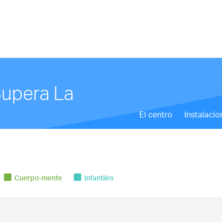
Supera La
El centro
Instalacio
Cuerpo-mente
Infantiles