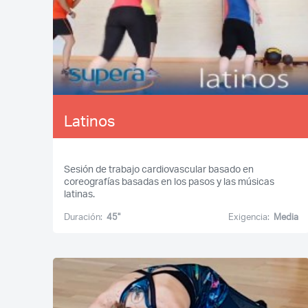
Latinos
Sesión de trabajo cardiovascular basado en
coreografías basadas en los pasos y las músicas
latinas.
Duración:
45''
Exigencia:
Media