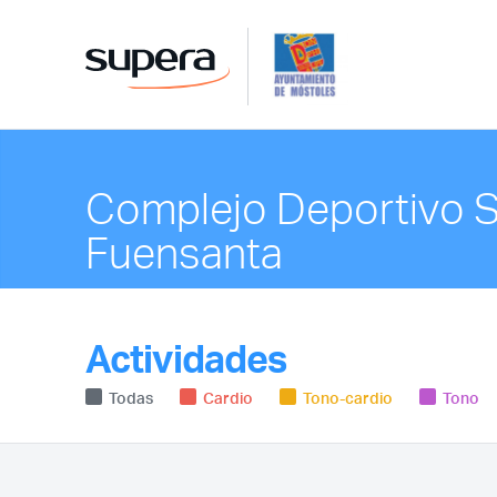
Complejo Deportivo 
Fuensanta
Actividades
Todas
Cardio
Tono-cardio
Tono