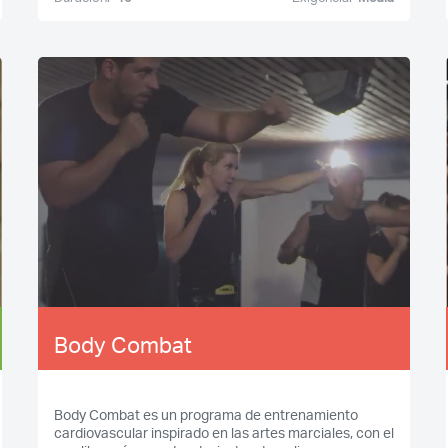
Body Combat
Body Combat es un programa de entrenamiento
cardiovascular inspirado en las artes marciales, con el