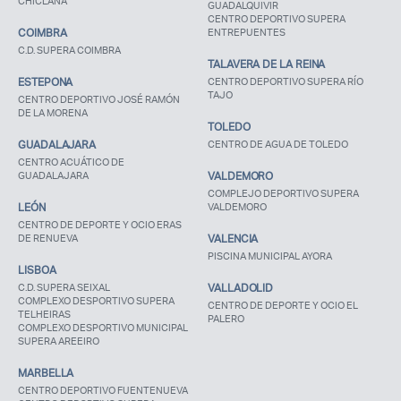
CHICLANA
GUADALQUIVIR
CENTRO DEPORTIVO SUPERA
COIMBRA
ENTREPUENTES
C.D. SUPERA COIMBRA
TALAVERA DE LA REINA
ESTEPONA
CENTRO DEPORTIVO SUPERA RÍO
TAJO
CENTRO DEPORTIVO JOSÉ RAMÓN
DE LA MORENA
TOLEDO
GUADALAJARA
CENTRO DE AGUA DE TOLEDO
CENTRO ACUÁTICO DE
GUADALAJARA
VALDEMORO
COMPLEJO DEPORTIVO SUPERA
LEÓN
VALDEMORO
CENTRO DE DEPORTE Y OCIO ERAS
DE RENUEVA
VALENCIA
PISCINA MUNICIPAL AYORA
LISBOA
C.D. SUPERA SEIXAL
VALLADOLID
COMPLEXO DESPORTIVO SUPERA
CENTRO DE DEPORTE Y OCIO EL
TELHEIRAS
PALERO
COMPLEXO DESPORTIVO MUNICIPAL
SUPERA AREEIRO
MARBELLA
CENTRO DEPORTIVO FUENTENUEVA