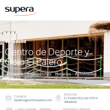
Valladolid
Centro de Deporte y
Ocio El Palero
El centro
Instalaciones
Horarios
Actividades
Cursos
Tarifas
Dirección
Contacto
C/ Puerto Rico s/n 47014
elpalero@centrosupera.com
Valladolid
Lunes a viernes
Sábados
Domingos y festivos