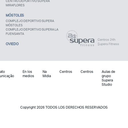
CENTRO DEPORTIVO SUPERA
MIRAFLORES
MÓSTOLES
COMPLEJO DEPORTIVO SUPERA
MÓSTOLES
COMPLEJO DEPORTIVO SUPERA LA
FUENSANTA
OVIEDO
ato
En los
Na
Centros
Centros
Aulas de
unicação
medios
Midia
grupo
Supera
Studio
Copyright 2026 TODOS LOS DERECHOS RESERVADOS