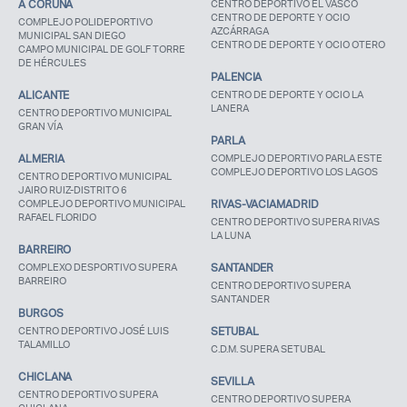
A CORUÑA
CENTRO DEPORTIVO EL VASCO
CENTRO DE DEPORTE Y OCIO
COMPLEJO POLIDEPORTIVO
AZCÁRRAGA
MUNICIPAL SAN DIEGO
CENTRO DE DEPORTE Y OCIO OTERO
CAMPO MUNICIPAL DE GOLF TORRE
DE HÉRCULES
PALENCIA
ALICANTE
CENTRO DE DEPORTE Y OCIO LA
LANERA
CENTRO DEPORTIVO MUNICIPAL
GRAN VÍA
PARLA
ALMERIA
COMPLEJO DEPORTIVO PARLA ESTE
COMPLEJO DEPORTIVO LOS LAGOS
CENTRO DEPORTIVO MUNICIPAL
JAIRO RUIZ-DISTRITO 6
COMPLEJO DEPORTIVO MUNICIPAL
RIVAS-VACIAMADRID
RAFAEL FLORIDO
CENTRO DEPORTIVO SUPERA RIVAS
LA LUNA
BARREIRO
COMPLEXO DESPORTIVO SUPERA
SANTANDER
BARREIRO
CENTRO DEPORTIVO SUPERA
SANTANDER
BURGOS
CENTRO DEPORTIVO JOSÉ LUIS
SETUBAL
TALAMILLO
C.D.M. SUPERA SETUBAL
CHICLANA
SEVILLA
CENTRO DEPORTIVO SUPERA
CENTRO DEPORTIVO SUPERA