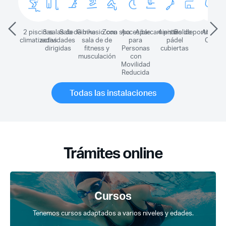
2 piscinas
3 salas de
Sala de bike
Gimnasio con
Zona spa
Accesible
Aparcamiento
4 pistas de
Polideportivo
Athletic
climatizadas
actividades
sala de de
para
pádel
Court
dirigidas
fitness y
Personas
cubiertas
musculación
con
Movilidad
Reducida
Todas las instalaciones
Trámites online
Cursos
Tenemos cursos adaptados a varios niveles y edades.