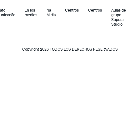
ato
En los
Na
Centros
Centros
Aulas de
unicação
medios
Midia
grupo
Supera
Studio
Copyright 2026 TODOS LOS DERECHOS RESERVADOS