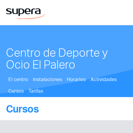
Centro de Deporte y
Ocio El Palero
El centro
Instalaciones
Horarios
Actividades
Cursos
Tarifas
Cursos