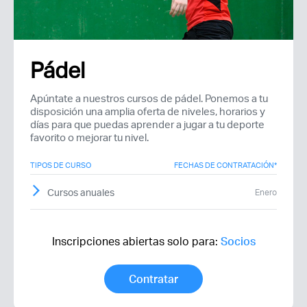
Pádel
Apúntate a nuestros cursos de pádel. Ponemos a tu
Recuerda mis claves
disposición una amplia oferta de niveles, horarios y
días para que puedas aprender a jugar a tu deporte
favorito o mejorar tu nivel.
TIPOS DE CURSO
FECHAS DE CONTRATACIÓN*
Cursos anuales
Enero
¿Ya eres socio pero no
¿Olvidaste tu
estas registrado?
contraseña?
Inscripciones abiertas solo para:
Socios
Contratar