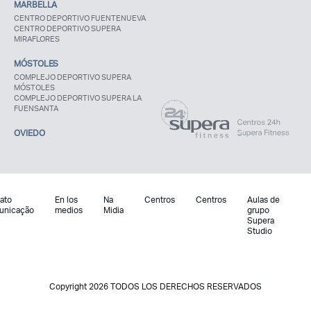
MARBELLA
CENTRO DEPORTIVO FUENTENUEVA
CENTRO DEPORTIVO SUPERA
MIRAFLORES
MÓSTOLES
COMPLEJO DEPORTIVO SUPERA
MÓSTOLES
COMPLEJO DEPORTIVO SUPERA LA
FUENSANTA
OVIEDO
ato
En los
Na
Centros
Centros
Aulas de
unicação
medios
Midia
grupo
Supera
Studio
Copyright 2026 TODOS LOS DERECHOS RESERVADOS