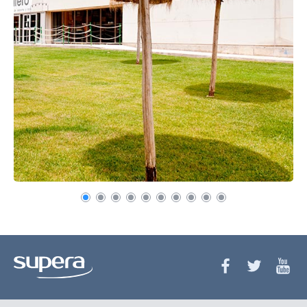
Recuerda mis claves
¿Ya eres socio pero no
¿Olvidaste tu
estas registrado?
contraseña?