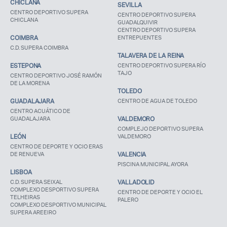
CHICLANA
SEVILLA
CENTRO DEPORTIVO SUPERA
CENTRO DEPORTIVO SUPERA
CHICLANA
GUADALQUIVIR
CENTRO DEPORTIVO SUPERA
COIMBRA
ENTREPUENTES
C.D. SUPERA COIMBRA
TALAVERA DE LA REINA
ESTEPONA
CENTRO DEPORTIVO SUPERA RÍO
TAJO
CENTRO DEPORTIVO JOSÉ RAMÓN
DE LA MORENA
TOLEDO
GUADALAJARA
CENTRO DE AGUA DE TOLEDO
CENTRO ACUÁTICO DE
GUADALAJARA
VALDEMORO
COMPLEJO DEPORTIVO SUPERA
LEÓN
VALDEMORO
CENTRO DE DEPORTE Y OCIO ERAS
DE RENUEVA
VALENCIA
PISCINA MUNICIPAL AYORA
LISBOA
C.D. SUPERA SEIXAL
VALLADOLID
COMPLEXO DESPORTIVO SUPERA
CENTRO DE DEPORTE Y OCIO EL
TELHEIRAS
PALERO
COMPLEXO DESPORTIVO MUNICIPAL
SUPERA AREEIRO