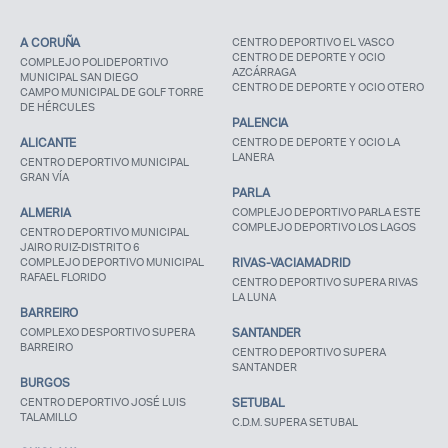
A CORUÑA
CENTRO DEPORTIVO EL VASCO
CENTRO DE DEPORTE Y OCIO
COMPLEJO POLIDEPORTIVO
AZCÁRRAGA
MUNICIPAL SAN DIEGO
CENTRO DE DEPORTE Y OCIO OTERO
CAMPO MUNICIPAL DE GOLF TORRE
DE HÉRCULES
PALENCIA
ALICANTE
CENTRO DE DEPORTE Y OCIO LA
LANERA
CENTRO DEPORTIVO MUNICIPAL
GRAN VÍA
PARLA
ALMERIA
COMPLEJO DEPORTIVO PARLA ESTE
COMPLEJO DEPORTIVO LOS LAGOS
CENTRO DEPORTIVO MUNICIPAL
JAIRO RUIZ-DISTRITO 6
COMPLEJO DEPORTIVO MUNICIPAL
RIVAS-VACIAMADRID
RAFAEL FLORIDO
CENTRO DEPORTIVO SUPERA RIVAS
LA LUNA
BARREIRO
COMPLEXO DESPORTIVO SUPERA
SANTANDER
BARREIRO
CENTRO DEPORTIVO SUPERA
SANTANDER
BURGOS
CENTRO DEPORTIVO JOSÉ LUIS
SETUBAL
TALAMILLO
C.D.M. SUPERA SETUBAL