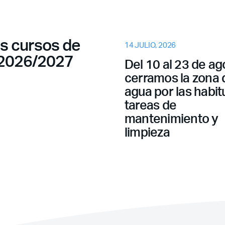
os cursos de
14 JULIO, 2026
 2026/2027
¿Ya eres socio pero no
Del 10 al 23 de ag
estas registrado?
cerramos la zona 
agua por las habit
tareas de
mantenimiento y
limpieza