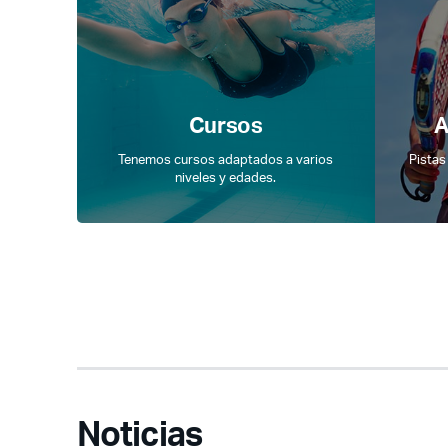
Cursos
A
Tenemos cursos adaptados a varios
Pistas
niveles y edades.
Noticias