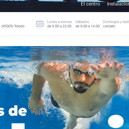
El centro
Instalacio
Lunes a viernes
Sábados
Domingos y fest
1 (45005) Toledo
de 9.00 a 22.00
de 9.00 a 14.00
cerrado