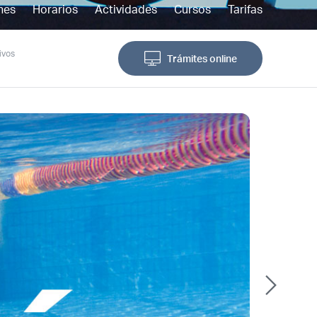
nes
Horarios
Actividades
Cursos
Tarifas
ivos
Trámites online