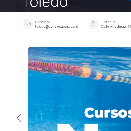
Toledo
Contacto
Dirección
toledo@centrosupera.com
Calle Andalucía, 1