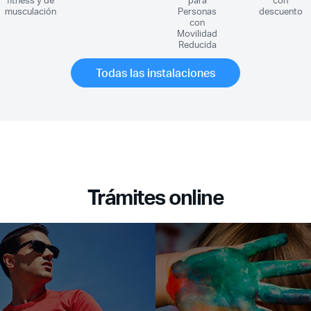
fitness y de
para
con
musculación
Personas
descuento
con
Movilidad
Reducida
Todas las instalaciones
Trámites online