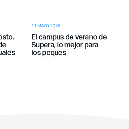
11 MAYO, 2026
¿Olvidaste tu
osto,
El campus de verano de
contraseña?
de
Supera, lo mejor para
uales
los peques