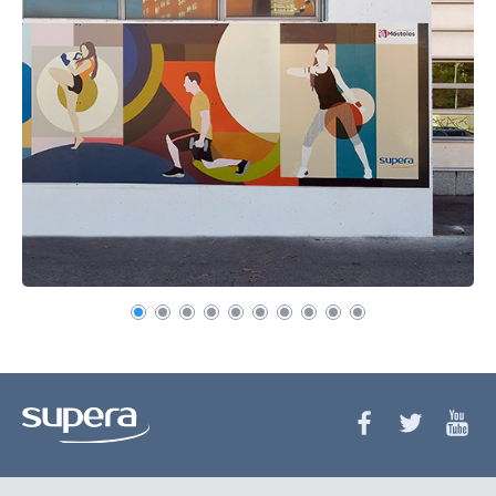
Recuerda mis claves
¿Ya eres socio pero no
¿Olvidaste tu
estas registrado?
contraseña?