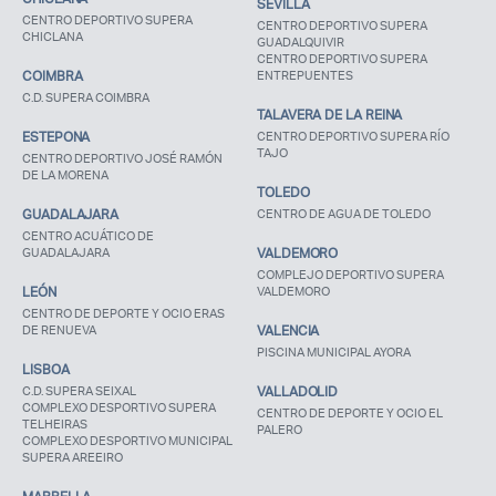
SEVILLA
CENTRO DEPORTIVO SUPERA
CENTRO DEPORTIVO SUPERA
CHICLANA
GUADALQUIVIR
CENTRO DEPORTIVO SUPERA
COIMBRA
ENTREPUENTES
C.D. SUPERA COIMBRA
TALAVERA DE LA REINA
ESTEPONA
CENTRO DEPORTIVO SUPERA RÍO
TAJO
CENTRO DEPORTIVO JOSÉ RAMÓN
DE LA MORENA
TOLEDO
GUADALAJARA
CENTRO DE AGUA DE TOLEDO
CENTRO ACUÁTICO DE
GUADALAJARA
VALDEMORO
COMPLEJO DEPORTIVO SUPERA
LEÓN
VALDEMORO
CENTRO DE DEPORTE Y OCIO ERAS
DE RENUEVA
VALENCIA
PISCINA MUNICIPAL AYORA
LISBOA
C.D. SUPERA SEIXAL
VALLADOLID
COMPLEXO DESPORTIVO SUPERA
CENTRO DE DEPORTE Y OCIO EL
TELHEIRAS
PALERO
COMPLEXO DESPORTIVO MUNICIPAL
SUPERA AREEIRO