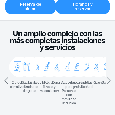
Reserva de
Horarios y
pistas
reservas
Un amplio complejo con las
más completas instalaciones
y servicios
2 piscinas
3 salas de
Sala de bike
Sala de
Zona spa
Accesible
Aparcamiento
6 pistas de
Sauna
Soláriu
V
climatizadas
actividades
fitness y
para
gratuito
pádel
m
dirigidas
musculación
Personas
de
con
Movilidad
Reducida