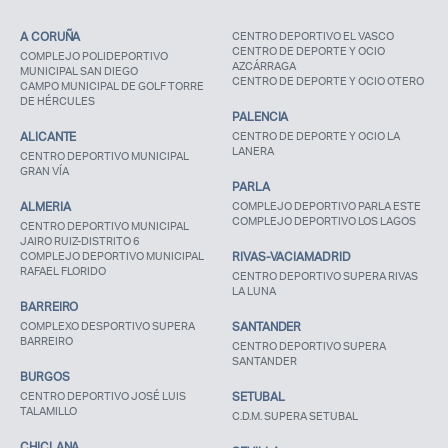
A CORUÑA
CENTRO DEPORTIVO EL VASCO
CENTRO DE DEPORTE Y OCIO
COMPLEJO POLIDEPORTIVO
AZCÁRRAGA
MUNICIPAL SAN DIEGO
CENTRO DE DEPORTE Y OCIO OTERO
CAMPO MUNICIPAL DE GOLF TORRE
DE HÉRCULES
PALENCIA
ALICANTE
CENTRO DE DEPORTE Y OCIO LA
LANERA
CENTRO DEPORTIVO MUNICIPAL
GRAN VÍA
PARLA
ALMERIA
COMPLEJO DEPORTIVO PARLA ESTE
COMPLEJO DEPORTIVO LOS LAGOS
CENTRO DEPORTIVO MUNICIPAL
JAIRO RUIZ-DISTRITO 6
COMPLEJO DEPORTIVO MUNICIPAL
RIVAS-VACIAMADRID
RAFAEL FLORIDO
CENTRO DEPORTIVO SUPERA RIVAS
LA LUNA
BARREIRO
COMPLEXO DESPORTIVO SUPERA
SANTANDER
BARREIRO
CENTRO DEPORTIVO SUPERA
SANTANDER
BURGOS
CENTRO DEPORTIVO JOSÉ LUIS
SETUBAL
TALAMILLO
C.D.M. SUPERA SETUBAL
CHICLANA