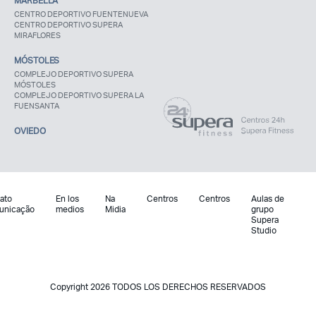
MARBELLA
CENTRO DEPORTIVO FUENTENUEVA
CENTRO DEPORTIVO SUPERA
MIRAFLORES
MÓSTOLES
COMPLEJO DEPORTIVO SUPERA
MÓSTOLES
COMPLEJO DEPORTIVO SUPERA LA
FUENSANTA
OVIEDO
ato
En los
Na
Centros
Centros
Aulas de
unicação
medios
Midia
grupo
Supera
Studio
Copyright 2026 TODOS LOS DERECHOS RESERVADOS