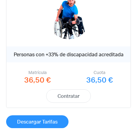
Recuerda mis claves
¿Ya eres socio pero no
¿Olvidaste tu
estas registrado?
contraseña?
Personas con +33% de discapacidad acreditada
Matrícula
Cuota
36,50 €
36,50 €
Contratar
Descargar Tarifas