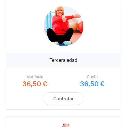
Tercera edad
Acceso socios
Matrícula
Cuota
36,50 €
36,50 €
Contratar