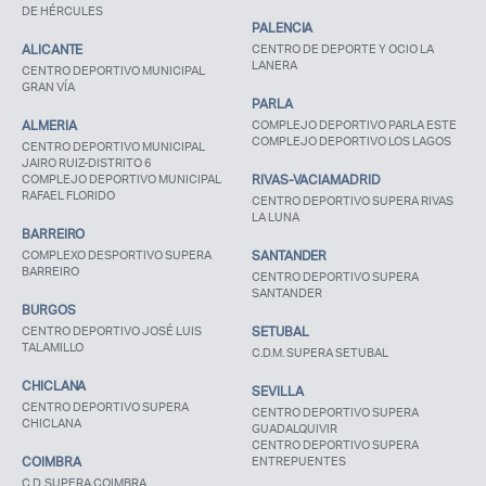
DE HÉRCULES
PALENCIA
ALICANTE
CENTRO DE DEPORTE Y OCIO LA
LANERA
CENTRO DEPORTIVO MUNICIPAL
GRAN VÍA
PARLA
ALMERIA
COMPLEJO DEPORTIVO PARLA ESTE
COMPLEJO DEPORTIVO LOS LAGOS
CENTRO DEPORTIVO MUNICIPAL
JAIRO RUIZ-DISTRITO 6
COMPLEJO DEPORTIVO MUNICIPAL
RIVAS-VACIAMADRID
RAFAEL FLORIDO
CENTRO DEPORTIVO SUPERA RIVAS
LA LUNA
BARREIRO
COMPLEXO DESPORTIVO SUPERA
SANTANDER
BARREIRO
CENTRO DEPORTIVO SUPERA
SANTANDER
BURGOS
CENTRO DEPORTIVO JOSÉ LUIS
SETUBAL
TALAMILLO
C.D.M. SUPERA SETUBAL
CHICLANA
SEVILLA
CENTRO DEPORTIVO SUPERA
CENTRO DEPORTIVO SUPERA
CHICLANA
GUADALQUIVIR
CENTRO DEPORTIVO SUPERA
COIMBRA
ENTREPUENTES
C.D. SUPERA COIMBRA