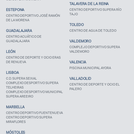
TALAVERA DE LA REINA
ESTEPONA
CENTRO DEPORTIVO SUPERA RÍO
TAJO
CENTRO DEPORTIVO JOSÉ RAMÓN
DE LA MORENA
TOLEDO
GUADALAJARA
CENTRO DE AGUA DE TOLEDO
CENTRO ACUÁTICO DE
GUADALAJARA
VALDEMORO
COMPLEJO DEPORTIVO SUPERA
LEÓN
VALDEMORO
CENTRO DE DEPORTE Y OCIO ERAS
DE RENUEVA
VALENCIA
PISCINA MUNICIPAL AYORA
LISBOA
C.D. SUPERA SEIXAL
VALLADOLID
COMPLEXO DESPORTIVO SUPERA
CENTRO DE DEPORTE Y OCIO EL
TELHEIRAS
PALERO
COMPLEXO DESPORTIVO MUNICIPAL
SUPERA AREEIRO
MARBELLA
CENTRO DEPORTIVO FUENTENUEVA
CENTRO DEPORTIVO SUPERA
MIRAFLORES
MÓSTOLES