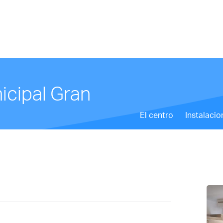
icipal Gran
El centro
Instalacio