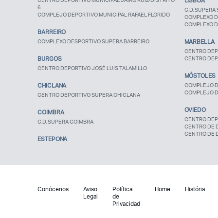
CENTRO DEPORTIVO MUNICIPAL JAIRO RUIZ-DISTRITO
LISBOA
6
C.D. SUPERA 
COMPLEJO DEPORTIVO MUNICIPAL RAFAEL FLORIDO
COMPLEXO D
COMPLEXO D
BARREIRO
COMPLEXO DESPORTIVO SUPERA BARREIRO
MARBELLA
CENTRO DEP
BURGOS
CENTRO DEP
CENTRO DEPORTIVO JOSÉ LUIS TALAMILLO
MÓSTOLES
CHICLANA
COMPLEJO D
COMPLEJO D
CENTRO DEPORTIVO SUPERA CHICLANA
OVIEDO
COIMBRA
CENTRO DEP
C.D. SUPERA COIMBRA
CENTRO DE 
CENTRO DE 
ESTEPONA
Conócenos
Aviso
Política
Home
História
Legal
de
Privacidad