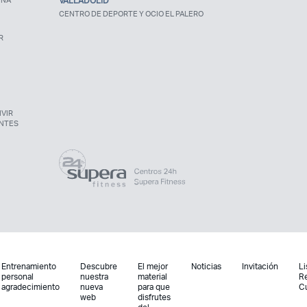
UNA
VALLADOLID
CENTRO DE DEPORTE Y OCIO EL PALERO
R
VIR
NTES
Entrenamiento
Descubre
El mejor
Noticias
Invitación
Li
personal
nuestra
material
R
agradecimiento
nueva
para que
C
web
disfrutes