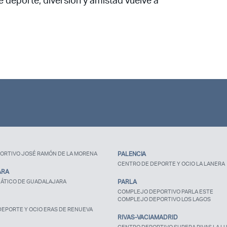
 deporte, diversión y amistad vuelve a
estas registrado?
ORTIVO JOSÉ RAMÓN DE LA MORENA
PALENCIA
CENTRO DE DEPORTE Y OCIO LA LANERA
ARA
ÁTICO DE GUADALAJARA
PARLA
COMPLEJO DEPORTIVO PARLA ESTE
COMPLEJO DEPORTIVO LOS LAGOS
EPORTE Y OCIO ERAS DE RENUEVA
RIVAS-VACIAMADRID