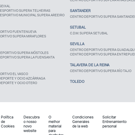
CENTRO DEPORTIVO SUPERA RIVAS LA L
SEIXAL
ESPORTIVO SUPERA TELHEIRAS
SANTANDER
ESPORTIVO MUNICIPAL SUPERA AREEIRO
CENTRO DEPORTIVO SUPERA SANTANDE
SETUBAL
ORTIVO FUENTENUEVA
C.D.M. SUPERA SETUBAL
ORTIVO SUPERA MIRAFLORES
SEVILLA
CENTRO DEPORTIVO SUPERA GUADALQUI
EPORTIVO SUPERA MÓSTOLES
CENTRO DEPORTIVO SUPERA ENTREPUE
EPORTIVO SUPERA LA FUENSANTA
TALAVERA DE LA REINA
CENTRO DEPORTIVO SUPERA RÍO TAJO
ORTIVO EL VASCO
DEPORTE Y OCIO AZCÁRRAGA
TOLEDO
DEPORTE Y OCIO OTERO
Política
Descubra
O
Condiciones
Solicitar
de
o nosso
melhor
Generales
Entrenamiento
Cookies
novo
material
de la web
personal
website
para