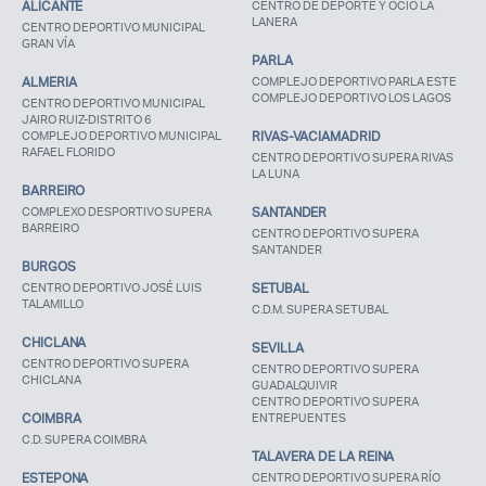
ALICANTE
CENTRO DE DEPORTE Y OCIO LA
LANERA
CENTRO DEPORTIVO MUNICIPAL
GRAN VÍA
PARLA
ALMERIA
COMPLEJO DEPORTIVO PARLA ESTE
COMPLEJO DEPORTIVO LOS LAGOS
CENTRO DEPORTIVO MUNICIPAL
JAIRO RUIZ-DISTRITO 6
COMPLEJO DEPORTIVO MUNICIPAL
RIVAS-VACIAMADRID
RAFAEL FLORIDO
CENTRO DEPORTIVO SUPERA RIVAS
LA LUNA
BARREIRO
COMPLEXO DESPORTIVO SUPERA
SANTANDER
BARREIRO
CENTRO DEPORTIVO SUPERA
SANTANDER
BURGOS
CENTRO DEPORTIVO JOSÉ LUIS
SETUBAL
TALAMILLO
C.D.M. SUPERA SETUBAL
Acceso socios
CHICLANA
SEVILLA
CENTRO DEPORTIVO SUPERA
CENTRO DEPORTIVO SUPERA
CHICLANA
GUADALQUIVIR
CENTRO DEPORTIVO SUPERA
COIMBRA
ENTREPUENTES
C.D. SUPERA COIMBRA
TALAVERA DE LA REINA
ESTEPONA
CENTRO DEPORTIVO SUPERA RÍO