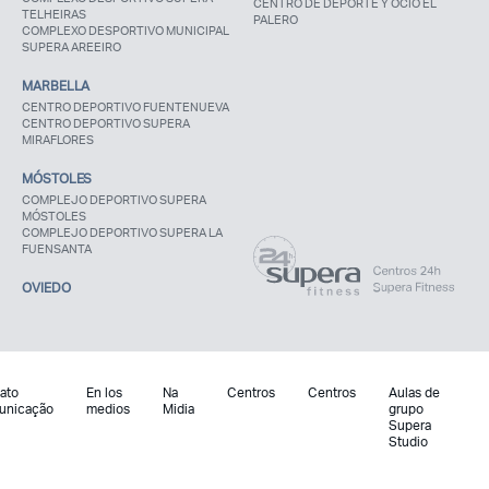
CENTRO DE DEPORTE Y OCIO EL
TELHEIRAS
PALERO
COMPLEXO DESPORTIVO MUNICIPAL
SUPERA AREEIRO
MARBELLA
CENTRO DEPORTIVO FUENTENUEVA
CENTRO DEPORTIVO SUPERA
MIRAFLORES
MÓSTOLES
COMPLEJO DEPORTIVO SUPERA
MÓSTOLES
COMPLEJO DEPORTIVO SUPERA LA
FUENSANTA
OVIEDO
ato
En los
Na
Centros
Centros
Aulas de
unicação
medios
Midia
grupo
Supera
Studio