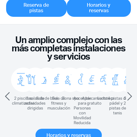
Reserva de
Horarios y
pistas
reservas
Un amplio complejo con las
más completas instalaciones
y servicios
2 piscinas
3 salas de
Sala de bike
Sala de
Zona spa
Accesible
Aparcamiento
Ludoteca
4 pistas de
Sauna
climatizadas
actividades
fitness y
para
gratuito
pádel y 2
dirigidas
musculación
Personas
pistas de
con
tenis
Movilidad
Reducida
Horarios y reservas