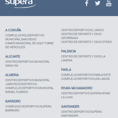
A CORUÑA
CENTRO DEPORTIVO EL VASCO
CENTRO DE DEPORTE Y OCIO
COMPLEJO POLIDEPORTIVO
AZCÁRRAGA
MUNICIPAL SAN DIEGO
CENTRO DE DEPORTE Y OCIO OTERO
CAMPO MUNICIPAL DE GOLF TORRE
DE HÉRCULES
PALENCIA
ALICANTE
CENTRO DE DEPORTE Y OCIO LA
LANERA
CENTRO DEPORTIVO MUNICIPAL
GRAN VÍA
PARLA
ALMERIA
COMPLEJO DEPORTIVO PARLA ESTE
COMPLEJO DEPORTIVO LOS LAGOS
CENTRO DEPORTIVO MUNICIPAL
JAIRO RUIZ-DISTRITO 6
COMPLEJO DEPORTIVO MUNICIPAL
RIVAS-VACIAMADRID
RAFAEL FLORIDO
CENTRO DEPORTIVO SUPERA RIVAS
LA LUNA
BARREIRO
COMPLEXO DESPORTIVO SUPERA
SANTANDER
BARREIRO
CENTRO DEPORTIVO SUPERA
SANTANDER