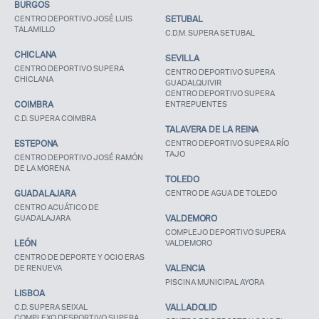
BURGOS
CENTRO DEPORTIVO JOSÉ LUIS
SETUBAL
TALAMILLO
C.D.M. SUPERA SETUBAL
CHICLANA
SEVILLA
CENTRO DEPORTIVO SUPERA
CENTRO DEPORTIVO SUPERA
CHICLANA
GUADALQUIVIR
CENTRO DEPORTIVO SUPERA
COIMBRA
ENTREPUENTES
C.D. SUPERA COIMBRA
TALAVERA DE LA REINA
ESTEPONA
CENTRO DEPORTIVO SUPERA RÍO
TAJO
CENTRO DEPORTIVO JOSÉ RAMÓN
DE LA MORENA
TOLEDO
GUADALAJARA
CENTRO DE AGUA DE TOLEDO
CENTRO ACUÁTICO DE
GUADALAJARA
VALDEMORO
COMPLEJO DEPORTIVO SUPERA
LEÓN
VALDEMORO
CENTRO DE DEPORTE Y OCIO ERAS
DE RENUEVA
VALENCIA
PISCINA MUNICIPAL AYORA
LISBOA
C.D. SUPERA SEIXAL
VALLADOLID
COMPLEXO DESPORTIVO SUPERA