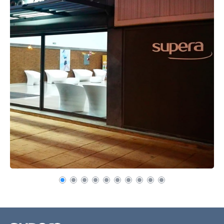
Recuerda mis claves
¿Ya eres socio pero no
¿Olvidaste tu
estas registrado?
contraseña?