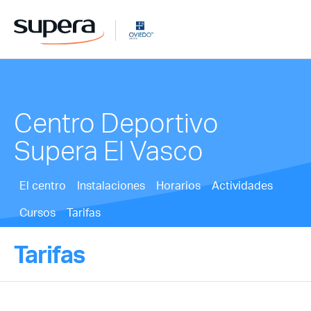
Centro Deportivo
Supera El Vasco
El centro
Instalaciones
Horarios
Actividades
Cursos
Tarifas
Tarifas