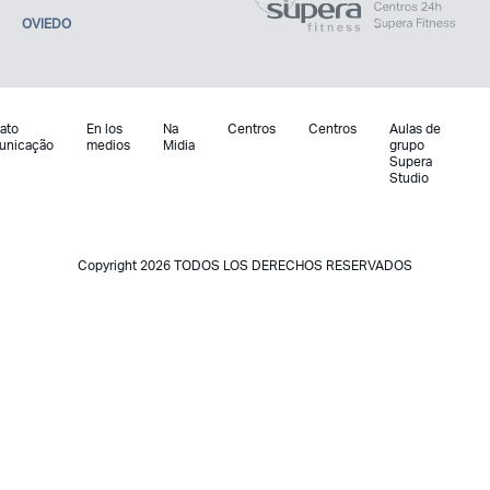
OVIEDO
ato
En los
Na
Centros
Centros
Aulas de
unicação
medios
Midia
grupo
Supera
Studio
Copyright 2026 TODOS LOS DERECHOS RESERVADOS