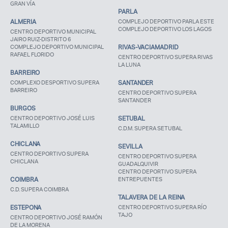
GRAN VÍA
PARLA
ALMERIA
COMPLEJO DEPORTIVO PARLA ESTE
COMPLEJO DEPORTIVO LOS LAGOS
CENTRO DEPORTIVO MUNICIPAL
JAIRO RUIZ-DISTRITO 6
COMPLEJO DEPORTIVO MUNICIPAL
RIVAS-VACIAMADRID
RAFAEL FLORIDO
CENTRO DEPORTIVO SUPERA RIVAS
LA LUNA
BARREIRO
COMPLEXO DESPORTIVO SUPERA
SANTANDER
BARREIRO
CENTRO DEPORTIVO SUPERA
SANTANDER
BURGOS
CENTRO DEPORTIVO JOSÉ LUIS
SETUBAL
TALAMILLO
C.D.M. SUPERA SETUBAL
CHICLANA
SEVILLA
CENTRO DEPORTIVO SUPERA
CENTRO DEPORTIVO SUPERA
CHICLANA
GUADALQUIVIR
CENTRO DEPORTIVO SUPERA
COIMBRA
ENTREPUENTES
C.D. SUPERA COIMBRA
TALAVERA DE LA REINA
ESTEPONA
CENTRO DEPORTIVO SUPERA RÍO
TAJO
CENTRO DEPORTIVO JOSÉ RAMÓN
DE LA MORENA