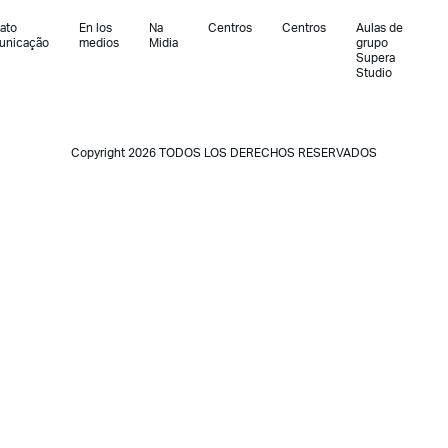
ato
En los
Na
Centros
Centros
Aulas de
unicação
medios
Midia
grupo
Supera
Studio
Copyright 2026 TODOS LOS DERECHOS RESERVADOS