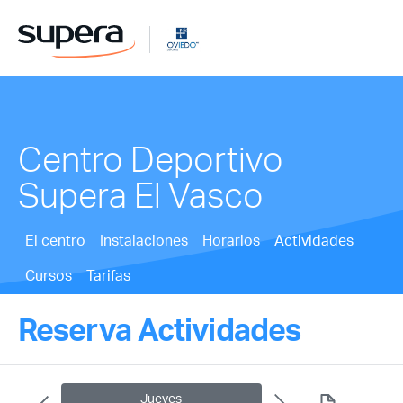
Centro Deportivo
Supera El Vasco
El centro
Instalaciones
Horarios
Actividades
Cursos
Tarifas
Reserva Actividades
Jueves