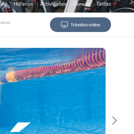
nes
Horarios
Actividades
Cursos
Tarifas
stivos
Trámites online