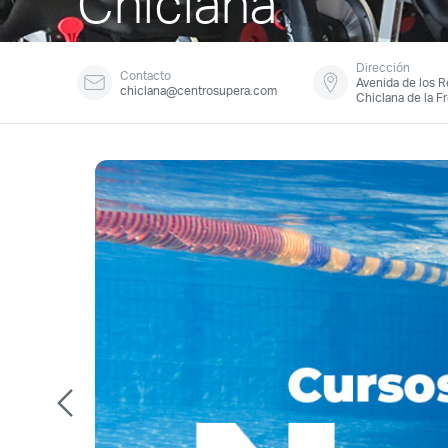
Chiclana
Dirección
Contacto
Avenida de los R
chiclana@centrosupera.com
Chiclana de la F