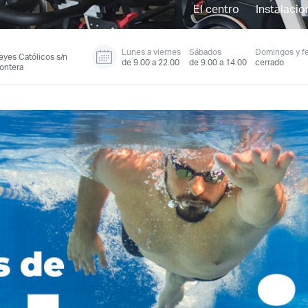
El centro
Instalacio
Lunes a viernes
Sábados
Domingos y fe
eyes Católicos s/n
de 9.00 a 22.00
de 9.00 a 14.00
cerrado
rontera