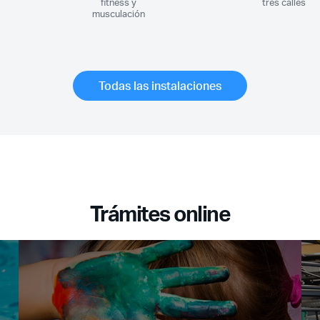
fitness y
tres calles
musculación
Todas las instalaciones
Trámites online