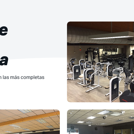
e
a
n las más completas