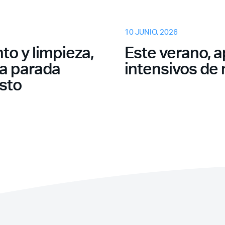
10 JUNIO, 2026
¿Ya eres socio pero no
to y limpieza,
Este verano, a
estas registrado?
na parada
intensivos de
osto