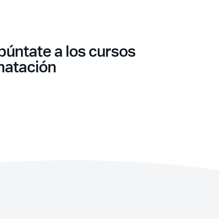
¿Olvidaste tu
púntate a los cursos
contraseña?
 natación