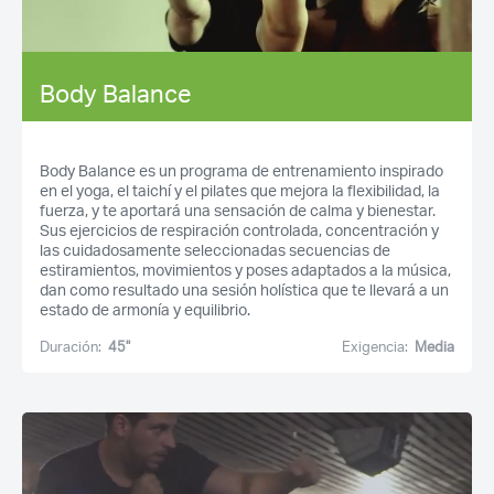
Body Balance
Body Balance es un programa de entrenamiento inspirado
en el yoga, el taichí y el pilates que mejora la flexibilidad, la
fuerza, y te aportará una sensación de calma y bienestar.
Sus ejercicios de respiración controlada, concentración y
las cuidadosamente seleccionadas secuencias de
estiramientos, movimientos y poses adaptados a la música,
dan como resultado una sesión holística que te llevará a un
estado de armonía y equilibrio.
Duración:
45''
Exigencia:
Media