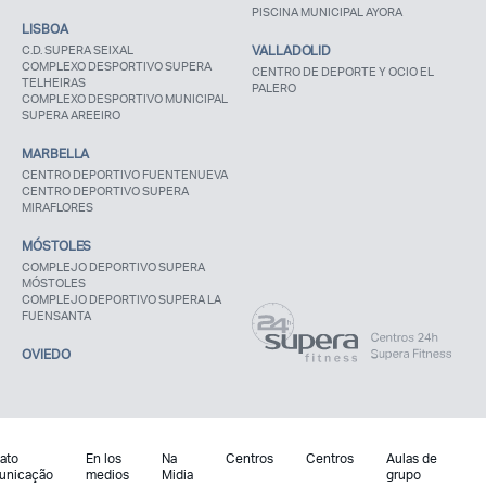
PISCINA MUNICIPAL AYORA
LISBOA
C.D. SUPERA SEIXAL
VALLADOLID
COMPLEXO DESPORTIVO SUPERA
CENTRO DE DEPORTE Y OCIO EL
TELHEIRAS
PALERO
COMPLEXO DESPORTIVO MUNICIPAL
SUPERA AREEIRO
MARBELLA
CENTRO DEPORTIVO FUENTENUEVA
CENTRO DEPORTIVO SUPERA
MIRAFLORES
MÓSTOLES
COMPLEJO DEPORTIVO SUPERA
MÓSTOLES
COMPLEJO DEPORTIVO SUPERA LA
FUENSANTA
OVIEDO
ato
En los
Na
Centros
Centros
Aulas de
unicação
medios
Midia
grupo