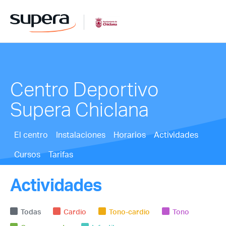
Centro Deportivo
Supera Chiclana
El centro
Instalaciones
Horarios
Actividades
Cursos
Tarifas
Actividades
Todas
Cardio
Tono-cardio
Tono