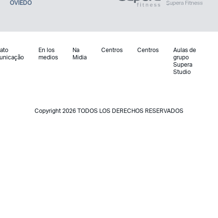
OVIEDO
ato
En los
Na
Centros
Centros
Aulas de
unicação
medios
Midia
grupo
Supera
Studio
Copyright 2026 TODOS LOS DERECHOS RESERVADOS