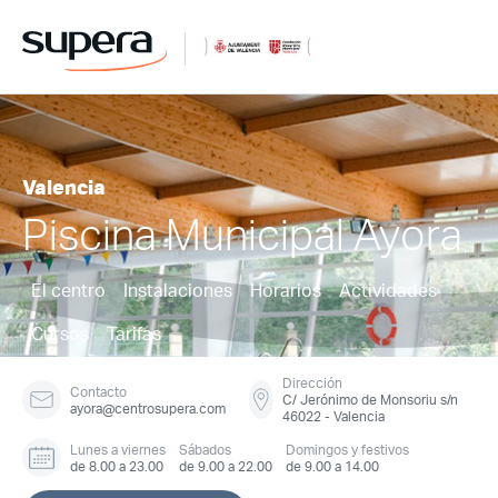
Valencia
Piscina Municipal Ayora
El centro
Instalaciones
Horarios
Actividades
Cursos
Tarifas
Dirección
Contacto
C/ Jerónimo de Monsoriu s/n
ayora@centrosupera.com
46022 - Valencia
Lunes a viernes
Sábados
Domingos y festivos
de 8.00 a 23.00
de 9.00 a 22.00
de 9.00 a 14.00