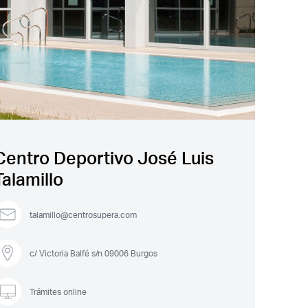
Centro Deportivo José Luis
Talamillo
talamillo@centrosupera.com
c/ Victoria Balfé s/n 09006 Burgos
Trámites online