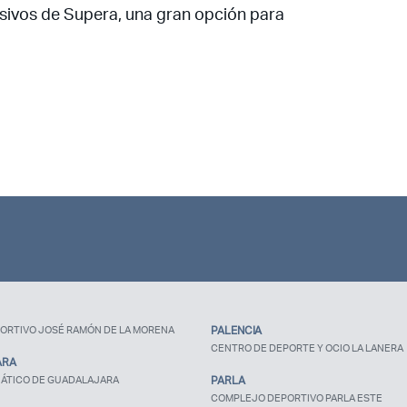
nsivos de Supera, una gran opción para
¿Ya eres socio pero no
estas registrado?
ORTIVO JOSÉ RAMÓN DE LA MORENA
PALENCIA
CENTRO DE DEPORTE Y OCIO LA LANERA
ARA
ÁTICO DE GUADALAJARA
PARLA
COMPLEJO DEPORTIVO PARLA ESTE