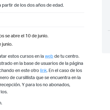
a partir de los dos años de edad.
s se abre el 10 de junio.
Acceso socios
 junio.
tar estos cursos en la
web
de tu centro.
strado en la base de usuarios de la página
nchando en este otro
link
. En el caso de los
mero de cursillista que se encuentra en la
Recuerda mis claves
la recepción. Y para los no abonados,
ios.
n.