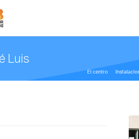
é Luis
El centro
Instalacio