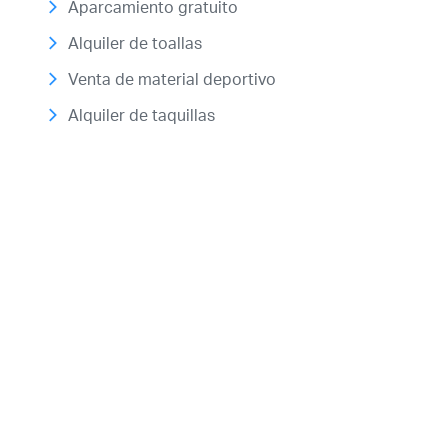
Aparcamiento gratuito
Alquiler de toallas
Venta de material deportivo
Acceso socios
Alquiler de taquillas
Recuerda mis claves
¿Ya eres socio pero no
estas registrado?