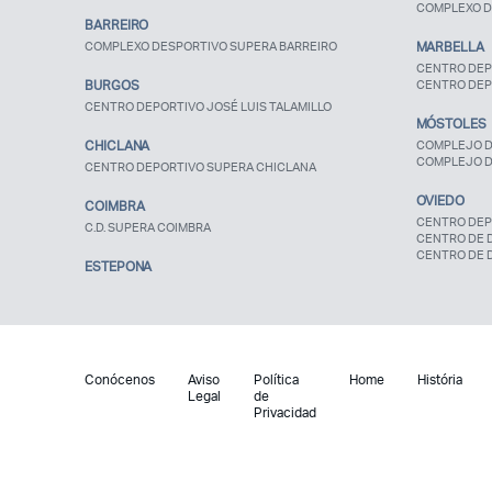
COMPLEXO D
BARREIRO
COMPLEXO DESPORTIVO SUPERA BARREIRO
MARBELLA
CENTRO DEP
BURGOS
CENTRO DEP
CENTRO DEPORTIVO JOSÉ LUIS TALAMILLO
MÓSTOLES
CHICLANA
COMPLEJO D
COMPLEJO D
CENTRO DEPORTIVO SUPERA CHICLANA
OVIEDO
COIMBRA
CENTRO DEP
C.D. SUPERA COIMBRA
CENTRO DE 
CENTRO DE 
ESTEPONA
Conócenos
Aviso
Política
Home
História
Legal
de
Privacidad