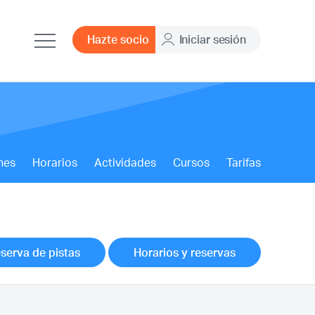
Hazte socio
Iniciar sesión
nes
Horarios
Actividades
Cursos
Tarifas
serva de pistas
Horarios y reservas