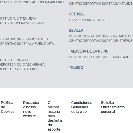
ESPORTIVO MUNICIPAL SUPERA AREEIRO
CENTRO DEPORTIVO SUPERA SANTANDE
SETUBAL
ORTIVO FUENTENUEVA
C.D.M. SUPERA SETUBAL
ORTIVO SUPERA MIRAFLORES
SEVILLA
CENTRO DEPORTIVO SUPERA GUADALQUI
EPORTIVO SUPERA MÓSTOLES
CENTRO DEPORTIVO SUPERA ENTREPUE
EPORTIVO SUPERA LA FUENSANTA
TALAVERA DE LA REINA
CENTRO DEPORTIVO SUPERA RÍO TAJO
ORTIVO EL VASCO
DEPORTE Y OCIO AZCÁRRAGA
TOLEDO
DEPORTE Y OCIO OTERO
Política
Descubra
O
Condiciones
Solicitar
de
o nosso
melhor
Generales
Entrenamiento
Cookies
novo
material
de la web
personal
website
para
desfrutar
do
esporte