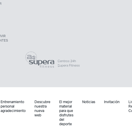
R
VIR
NTES
Entrenamiento
Descubre
El mejor
Noticias
Invitación
Li
personal
nuestra
material
R
agradecimiento
nueva
para que
C
web
disfrutes
del
deporte