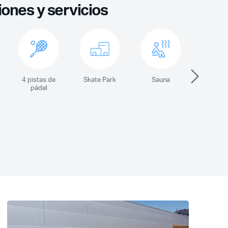
iones y servicios
4 pistas de
Skate Park
Sauna
Pisci
pádel
interi
exteri