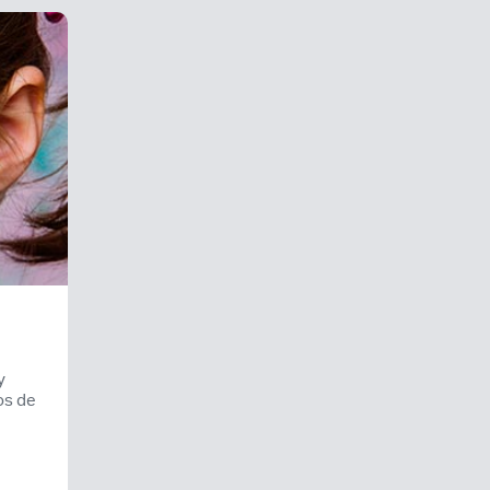
y
os de