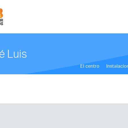
é Luis
El centro
Instalacio