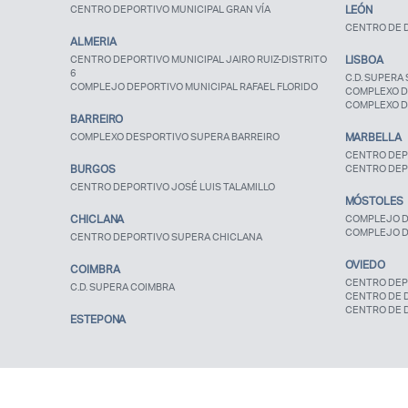
CENTRO DEPORTIVO MUNICIPAL GRAN VÍA
LEÓN
CENTRO DE D
ALMERIA
CENTRO DEPORTIVO MUNICIPAL JAIRO RUIZ-DISTRITO
LISBOA
6
C.D. SUPERA 
COMPLEJO DEPORTIVO MUNICIPAL RAFAEL FLORIDO
COMPLEXO D
COMPLEXO D
BARREIRO
COMPLEXO DESPORTIVO SUPERA BARREIRO
MARBELLA
CENTRO DEP
BURGOS
CENTRO DEP
CENTRO DEPORTIVO JOSÉ LUIS TALAMILLO
MÓSTOLES
CHICLANA
COMPLEJO D
COMPLEJO D
CENTRO DEPORTIVO SUPERA CHICLANA
OVIEDO
COIMBRA
CENTRO DEP
C.D. SUPERA COIMBRA
CENTRO DE 
CENTRO DE 
ESTEPONA