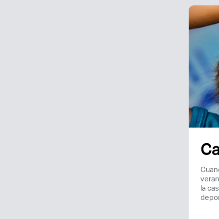
Ca
Cuand
veran
la ca
depor