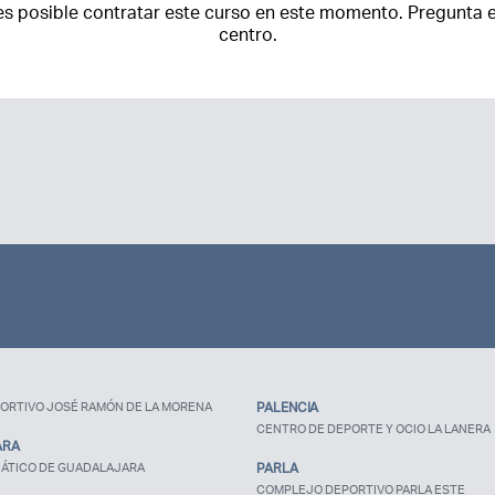
es posible contratar este curso en este momento. Pregunta e
centro.
Recuerda mis claves
¿Ya eres socio pero no
estas registrado?
ORTIVO JOSÉ RAMÓN DE LA MORENA
PALENCIA
CENTRO DE DEPORTE Y OCIO LA LANERA
ARA
ÁTICO DE GUADALAJARA
PARLA
COMPLEJO DEPORTIVO PARLA ESTE