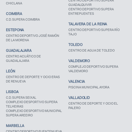
CENTRO DEPORTIVO SUPERA
CHICLANA
GUADALQUIVIR
CENTRO DEPORTIVO SUPERA
COIMBRA
ENTREPUENTES
C.D. SUPERA COIMBRA
TALAVERA DE LA REINA
ESTEPONA
CENTRO DEPORTIVO SUPERA RÍO
TAJO
CENTRO DEPORTIVO JOSÉ RAMÓN
DE LA MORENA
TOLEDO
GUADALAJARA
CENTRO DE AGUA DE TOLEDO
CENTRO ACUÁTICO DE
GUADALAJARA
VALDEMORO
COMPLEJO DEPORTIVO SUPERA
LEÓN
VALDEMORO
CENTRO DE DEPORTE Y OCIO ERAS
DE RENUEVA
VALENCIA
PISCINA MUNICIPAL AYORA
LISBOA
C.D. SUPERA SEIXAL
VALLADOLID
COMPLEXO DESPORTIVO SUPERA
CENTRO DE DEPORTE Y OCIO EL
TELHEIRAS
PALERO
COMPLEXO DESPORTIVO MUNICIPAL
SUPERA AREEIRO
MARBELLA
CENTRO DEPORTIVO FUENTENUEVA