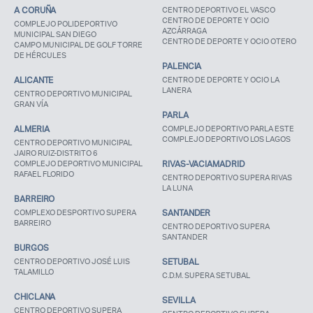
A CORUÑA
CENTRO DEPORTIVO EL VASCO
CENTRO DE DEPORTE Y OCIO
COMPLEJO POLIDEPORTIVO
AZCÁRRAGA
MUNICIPAL SAN DIEGO
CENTRO DE DEPORTE Y OCIO OTERO
CAMPO MUNICIPAL DE GOLF TORRE
DE HÉRCULES
PALENCIA
ALICANTE
CENTRO DE DEPORTE Y OCIO LA
LANERA
CENTRO DEPORTIVO MUNICIPAL
GRAN VÍA
PARLA
ALMERIA
COMPLEJO DEPORTIVO PARLA ESTE
COMPLEJO DEPORTIVO LOS LAGOS
CENTRO DEPORTIVO MUNICIPAL
JAIRO RUIZ-DISTRITO 6
COMPLEJO DEPORTIVO MUNICIPAL
RIVAS-VACIAMADRID
RAFAEL FLORIDO
CENTRO DEPORTIVO SUPERA RIVAS
LA LUNA
BARREIRO
COMPLEXO DESPORTIVO SUPERA
SANTANDER
BARREIRO
CENTRO DEPORTIVO SUPERA
SANTANDER
BURGOS
CENTRO DEPORTIVO JOSÉ LUIS
SETUBAL
TALAMILLO
C.D.M. SUPERA SETUBAL
CHICLANA
SEVILLA
CENTRO DEPORTIVO SUPERA