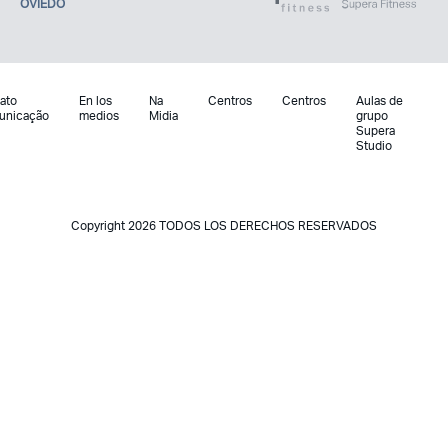
OVIEDO
ato
En los
Na
Centros
Centros
Aulas de
unicação
medios
Midia
grupo
Supera
Studio
Copyright 2026 TODOS LOS DERECHOS RESERVADOS