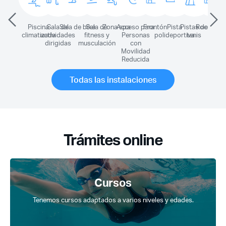
Piscina
Sala de
Sala de bike
Sala de
Zona spa
Acceso para
Frontón
Pista
Pistas de
Rocódro
climatizada
actividades
fitness y
Personas
polideportiva
tenis
dirigidas
musculación
con
Movilidad
Reducida
Todas las instalaciones
Trámites online
Cursos
Tenemos cursos adaptados a varios niveles y edades.