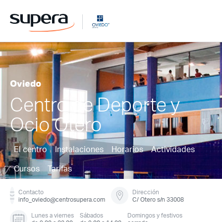
Oviedo
Centro de Deporte y
Ocio Otero
El centro
Instalaciones
Horarios
Actividades
Cursos
Tarifas
Contacto
Dirección
info_oviedo@centrosupera.com
C/ Otero s/n 33008
Lunes a viernes
Sábados
Domingos y festivos