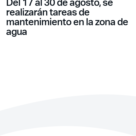
Del 17 al 30 de agosto, se
realizarán tareas de
mantenimiento en la zona de
agua
Recuerda mis claves
¿Ya eres socio pero no
¿Olvidaste tu
estas registrado?
contraseña?