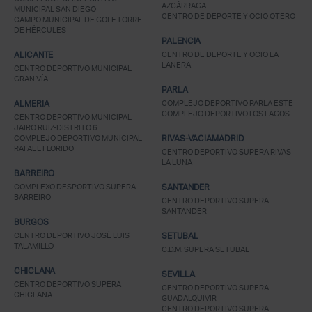
AZCÁRRAGA
MUNICIPAL SAN DIEGO
CENTRO DE DEPORTE Y OCIO OTERO
CAMPO MUNICIPAL DE GOLF TORRE
DE HÉRCULES
PALENCIA
ALICANTE
CENTRO DE DEPORTE Y OCIO LA
LANERA
CENTRO DEPORTIVO MUNICIPAL
GRAN VÍA
PARLA
ALMERIA
COMPLEJO DEPORTIVO PARLA ESTE
COMPLEJO DEPORTIVO LOS LAGOS
CENTRO DEPORTIVO MUNICIPAL
JAIRO RUIZ-DISTRITO 6
COMPLEJO DEPORTIVO MUNICIPAL
RIVAS-VACIAMADRID
RAFAEL FLORIDO
CENTRO DEPORTIVO SUPERA RIVAS
LA LUNA
BARREIRO
COMPLEXO DESPORTIVO SUPERA
SANTANDER
BARREIRO
CENTRO DEPORTIVO SUPERA
SANTANDER
BURGOS
CENTRO DEPORTIVO JOSÉ LUIS
SETUBAL
TALAMILLO
C.D.M. SUPERA SETUBAL
CHICLANA
SEVILLA
CENTRO DEPORTIVO SUPERA
CENTRO DEPORTIVO SUPERA
CHICLANA
GUADALQUIVIR
CENTRO DEPORTIVO SUPERA