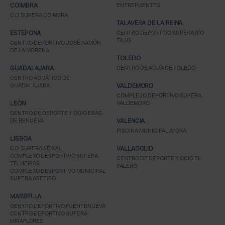
COIMBRA
ENTREPUENTES
C.D. SUPERA COIMBRA
TALAVERA DE LA REINA
ESTEPONA
CENTRO DEPORTIVO SUPERA RÍO
TAJO
CENTRO DEPORTIVO JOSÉ RAMÓN
DE LA MORENA
TOLEDO
GUADALAJARA
CENTRO DE AGUA DE TOLEDO
CENTRO ACUÁTICO DE
GUADALAJARA
VALDEMORO
COMPLEJO DEPORTIVO SUPERA
LEÓN
VALDEMORO
CENTRO DE DEPORTE Y OCIO ERAS
DE RENUEVA
VALENCIA
PISCINA MUNICIPAL AYORA
LISBOA
C.D. SUPERA SEIXAL
VALLADOLID
COMPLEXO DESPORTIVO SUPERA
CENTRO DE DEPORTE Y OCIO EL
TELHEIRAS
PALERO
COMPLEXO DESPORTIVO MUNICIPAL
SUPERA AREEIRO
MARBELLA
CENTRO DEPORTIVO FUENTENUEVA
CENTRO DEPORTIVO SUPERA
MIRAFLORES