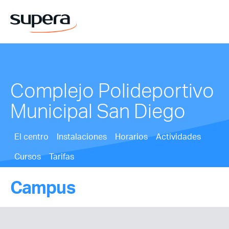
Complejo Polideportivo
Municipal San Diego
El centro
Instalaciones
Horarios
Actividades
Cursos
Tarifas
Campus