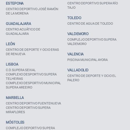
ESTEPONA
CENTRO DEPORTIVO SUPERA RÍO
TAJO
CENTRO DEPORTIVO JOSÉ RAMÓN
DE LA MORENA
Recuerda mis claves
TOLEDO
GUADALAJARA
CENTRO DE AGUA DE TOLEDO
CENTRO ACUÁTICO DE
GUADALAJARA
VALDEMORO
COMPLEJO DEPORTIVO SUPERA
LEÓN
VALDEMORO
CENTRO DE DEPORTE Y OCIO ERAS
DE RENUEVA
VALENCIA
¿Ya eres socio pero no
¿Olvidaste tu
estas registrado?
contraseña?
PISCINA MUNICIPAL AYORA
LISBOA
C.D. SUPERA SEIXAL
VALLADOLID
COMPLEXO DESPORTIVO SUPERA
CENTRO DE DEPORTE Y OCIO EL
TELHEIRAS
PALERO
COMPLEXO DESPORTIVO MUNICIPAL
SUPERA AREEIRO
MARBELLA
CENTRO DEPORTIVO FUENTENUEVA
CENTRO DEPORTIVO SUPERA
MIRAFLORES
MÓSTOLES
COMPLEJO DEPORTIVO SUPERA