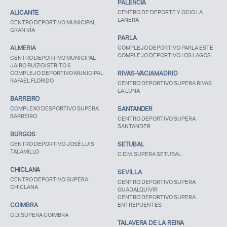
PALENCIA
ALICANTE
CENTRO DE DEPORTE Y OCIO LA
LANERA
CENTRO DEPORTIVO MUNICIPAL
GRAN VÍA
PARLA
ALMERIA
COMPLEJO DEPORTIVO PARLA ESTE
COMPLEJO DEPORTIVO LOS LAGOS
CENTRO DEPORTIVO MUNICIPAL
JAIRO RUIZ-DISTRITO 6
COMPLEJO DEPORTIVO MUNICIPAL
RIVAS-VACIAMADRID
RAFAEL FLORIDO
CENTRO DEPORTIVO SUPERA RIVAS
LA LUNA
BARREIRO
COMPLEXO DESPORTIVO SUPERA
SANTANDER
BARREIRO
CENTRO DEPORTIVO SUPERA
SANTANDER
BURGOS
CENTRO DEPORTIVO JOSÉ LUIS
SETUBAL
TALAMILLO
C.D.M. SUPERA SETUBAL
Acceso socios
CHICLANA
SEVILLA
CENTRO DEPORTIVO SUPERA
CENTRO DEPORTIVO SUPERA
CHICLANA
GUADALQUIVIR
CENTRO DEPORTIVO SUPERA
COIMBRA
ENTREPUENTES
C.D. SUPERA COIMBRA
TALAVERA DE LA REINA