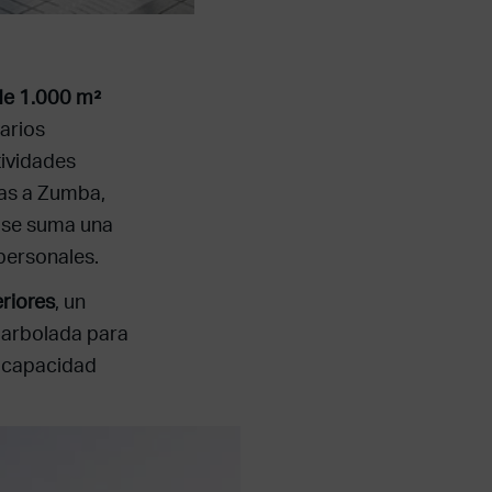
 de 1.000 m²
arios
tividades
as a Zumba,
o se suma una
personales.
eriores
, un
 arbolada para
n capacidad