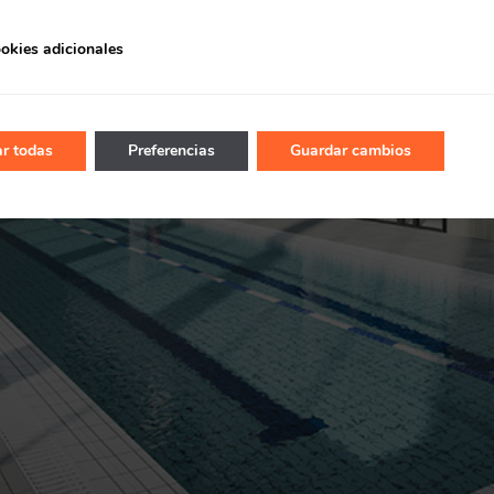
Recuerda mis claves
okies adicionales
r todas
Preferencias
Guardar cambios
¿Ya eres socio pero no
estas registrado?