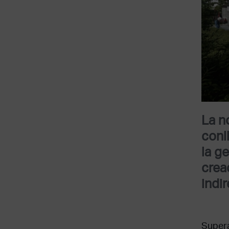
La n
conl
la g
crea
indi
Supera