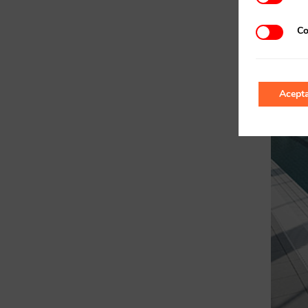
Co
Acepta