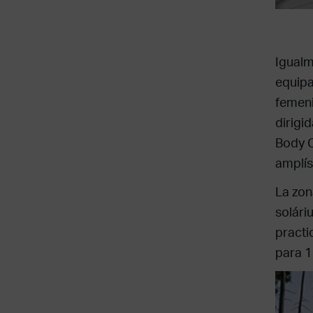
Igualm
equipa
femeni
dirigi
Body C
amplís
La zon
solári
practi
para 1