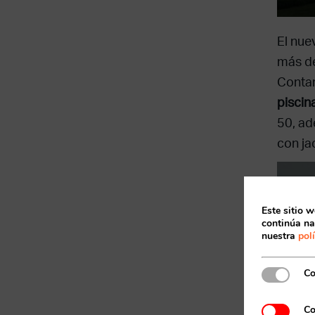
El nue
más de
Contar
piscin
50, ad
con ja
Este sitio w
continúa na
nuestra
pol
Co
Co