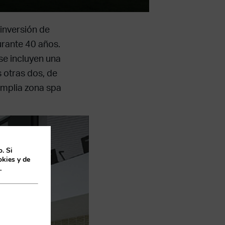
inversión de
urante 40 años.
se incluyen una
s otras dos, de
amplia zona spa
. Si
kies y de
.