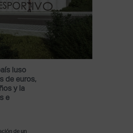
aís luso
s de euros,
ños y la
s e
ación de un