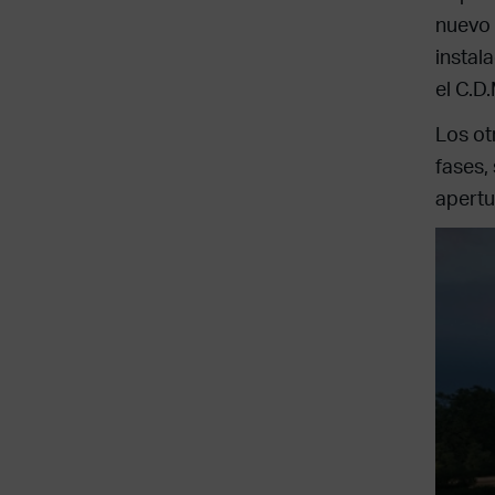
nuevo 
instal
el C.D
Los ot
fases,
apertu