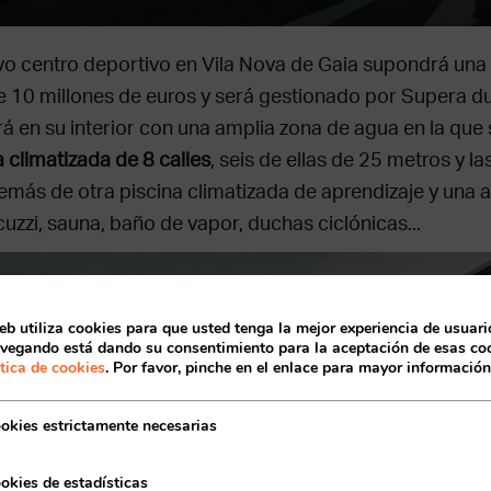
vo centro deportivo en Vila Nova de Gaia supondrá una 
 10 millones de euros y será gestionado por Supera d
á en su interior con una amplia zona de agua en la que 
a climatizada de 8 calles
, seis de ellas de 25 metros y la
emás de otra piscina climatizada de aprendizaje y una 
cuzzi, sauna, baño de vapor, duchas ciclónicas...
Acceso socios
eb utiliza cookies para que usted tenga la mejor experiencia de usuario
vegando está dando su consentimiento para la aceptación de esas coo
ítica de cookies
. Por favor, pinche en el enlace para mayor información
okies estrictamente necesarias
okies de estadísticas