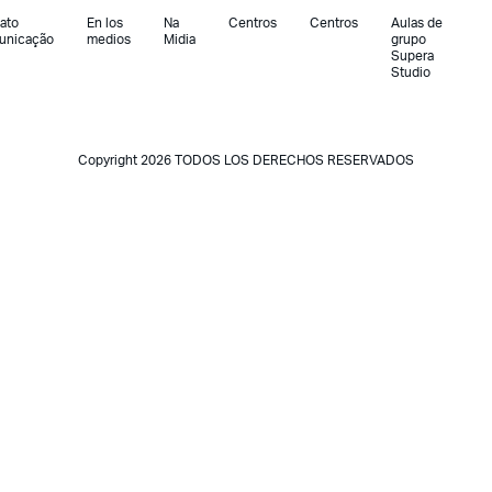
ato
En los
Na
Centros
Centros
Aulas de
unicação
medios
Midia
grupo
Supera
Studio
Copyright 2026 TODOS LOS DERECHOS RESERVADOS