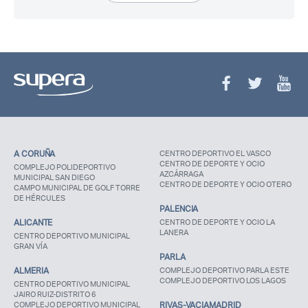
Recuerda mis claves
¿Ya eres socio pero no
¿Olvidaste tu
estas registrado?
contraseña?
A CORUÑA
CENTRO DEPORTIVO EL VASCO
CENTRO DE DEPORTE Y OCIO
COMPLEJO POLIDEPORTIVO
AZCÁRRAGA
MUNICIPAL SAN DIEGO
CENTRO DE DEPORTE Y OCIO OTERO
CAMPO MUNICIPAL DE GOLF TORRE
DE HÉRCULES
PALENCIA
ALICANTE
CENTRO DE DEPORTE Y OCIO LA
LANERA
CENTRO DEPORTIVO MUNICIPAL
GRAN VÍA
PARLA
ALMERIA
COMPLEJO DEPORTIVO PARLA ESTE
COMPLEJO DEPORTIVO LOS LAGOS
CENTRO DEPORTIVO MUNICIPAL
JAIRO RUIZ-DISTRITO 6
COMPLEJO DEPORTIVO MUNICIPAL
RIVAS-VACIAMADRID