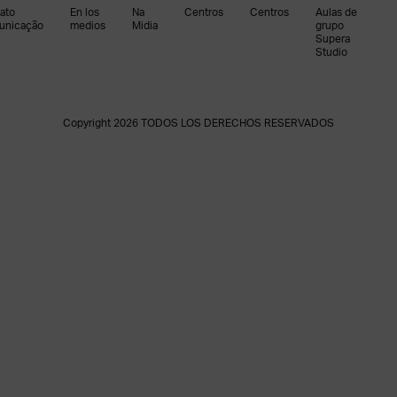
ato
En los
Na
Centros
Centros
Aulas de
unicação
medios
Midia
grupo
Supera
Studio
Copyright 2026 TODOS LOS DERECHOS RESERVADOS