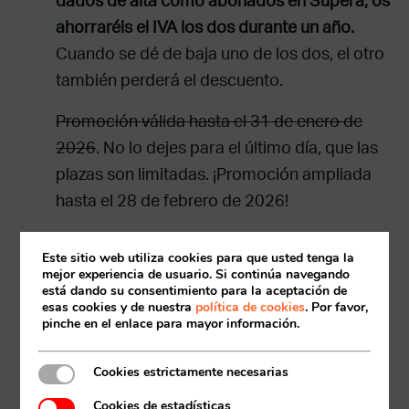
dados de alta como abonados en Supera, os
ahorraréis el IVA los dos durante un año.
Cuando se dé de baja uno de los dos, el otro
también perderá el descuento.
Promoción válida hasta el 31 de enero de
2026
. No lo dejes para el último día, que las
plazas son limitadas. ¡Promoción ampliada
hasta el 28 de febrero de 2026!
Consulta condiciones en
tu centro
.
Este sitio web utiliza cookies para que usted tenga la
mejor experiencia de usuario. Si continúa navegando
Acceso socios
está dando su consentimiento para la aceptación de
Excepciones
esas cookies y de nuestra
política de cookies
. Por favor,
pinche en el enlace para mayor información.
Condiciones no aplicables en el Campo
Municipal de Golf Torre de Hércules y el C.D.
Cookies estrictamente necesarias
Supera Coimbra.
Cookies de estadísticas