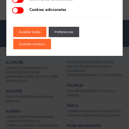
Cookies adicionales
Recuerda mis claves
Aceptar todas
Preferencias
Guardar cambios
¿Ya eres socio pero no
¿Olvidaste tu
estas registrado?
contraseña?
A CORUÑA
CENTRO DEPORTIVO EL VASCO
CENTRO DE DEPORTE Y OCIO
COMPLEJO POLIDEPORTIVO
AZCÁRRAGA
MUNICIPAL SAN DIEGO
CENTRO DE DEPORTE Y OCIO OTERO
CAMPO MUNICIPAL DE GOLF TORRE
DE HÉRCULES
PALENCIA
ALICANTE
CENTRO DE DEPORTE Y OCIO LA
LANERA
CENTRO DEPORTIVO MUNICIPAL
GRAN VÍA
PARLA
ALMERIA
COMPLEJO DEPORTIVO PARLA ESTE
COMPLEJO DEPORTIVO LOS LAGOS
CENTRO DEPORTIVO MUNICIPAL
JAIRO RUIZ-DISTRITO 6
COMPLEJO DEPORTIVO MUNICIPAL
RIVAS-VACIAMADRID