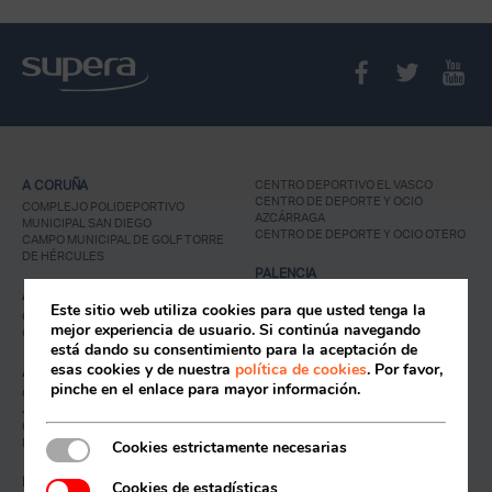
A CORUÑA
CENTRO DEPORTIVO EL VASCO
CENTRO DE DEPORTE Y OCIO
COMPLEJO POLIDEPORTIVO
AZCÁRRAGA
MUNICIPAL SAN DIEGO
CENTRO DE DEPORTE Y OCIO OTERO
CAMPO MUNICIPAL DE GOLF TORRE
DE HÉRCULES
PALENCIA
ALICANTE
CENTRO DE DEPORTE Y OCIO LA
Este sitio web utiliza cookies para que usted tenga la
LANERA
CENTRO DEPORTIVO MUNICIPAL
mejor experiencia de usuario. Si continúa navegando
GRAN VÍA
Acceso socios
está dando su consentimiento para la aceptación de
PARLA
esas cookies y de nuestra
política de cookies
. Por favor,
ALMERIA
COMPLEJO DEPORTIVO PARLA ESTE
pinche en el enlace para mayor información.
COMPLEJO DEPORTIVO LOS LAGOS
CENTRO DEPORTIVO MUNICIPAL
JAIRO RUIZ-DISTRITO 6
COMPLEJO DEPORTIVO MUNICIPAL
RIVAS-VACIAMADRID
RAFAEL FLORIDO
Cookies estrictamente necesarias
CENTRO DEPORTIVO SUPERA RIVAS
LA LUNA
BARREIRO
Cookies de estadísticas