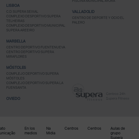
PISCINA MUNICIPAL AYORA
LISBOA
C.D. SUPERA SEIXAL
VALLADOLID
COMPLEXO DESPORTIVO SUPERA
CENTRO DE DEPORTE Y OCIO EL
TELHEIRAS
PALERO
COMPLEXO DESPORTIVO MUNICIPAL
SUPERA AREEIRO
MARBELLA
CENTRO DEPORTIVO FUENTENUEVA
CENTRO DEPORTIVO SUPERA
MIRAFLORES
MÓSTOLES
COMPLEJO DEPORTIVO SUPERA
MÓSTOLES
COMPLEJO DEPORTIVO SUPERA LA
FUENSANTA
OVIEDO
ato
En los
Na
Centros
Centros
Aulas de
unicação
medios
Midia
grupo
Supera