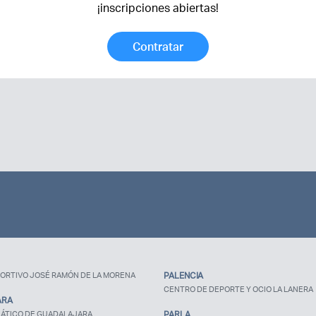
¡inscripciones abiertas!
Contratar
Recuerda mis claves
¿Ya eres socio pero no
estas registrado?
ORTIVO JOSÉ RAMÓN DE LA MORENA
PALENCIA
CENTRO DE DEPORTE Y OCIO LA LANERA
ARA
ÁTICO DE GUADALAJARA
PARLA