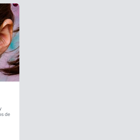
y
os de