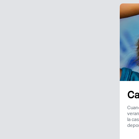
Ca
Cuand
veran
la ca
depor