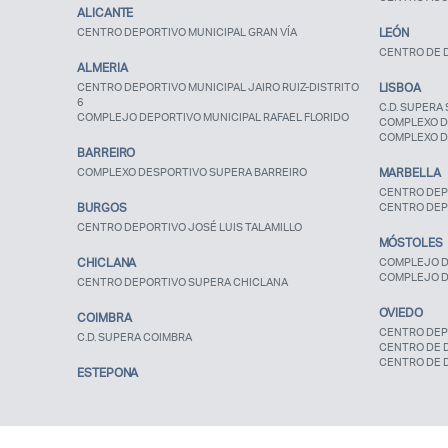
ALICANTE
CENTRO DEPORTIVO MUNICIPAL GRAN VÍA
LEÓN
CENTRO DE D
ALMERIA
CENTRO DEPORTIVO MUNICIPAL JAIRO RUIZ-DISTRITO
LISBOA
6
C.D. SUPERA 
COMPLEJO DEPORTIVO MUNICIPAL RAFAEL FLORIDO
COMPLEXO D
COMPLEXO D
BARREIRO
COMPLEXO DESPORTIVO SUPERA BARREIRO
MARBELLA
CENTRO DEP
BURGOS
CENTRO DEP
CENTRO DEPORTIVO JOSÉ LUIS TALAMILLO
MÓSTOLES
CHICLANA
COMPLEJO D
COMPLEJO D
CENTRO DEPORTIVO SUPERA CHICLANA
OVIEDO
COIMBRA
CENTRO DEP
C.D. SUPERA COIMBRA
CENTRO DE 
CENTRO DE 
ESTEPONA