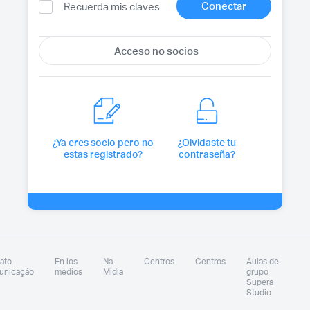
Recuerda mis claves
¿Ya eres socio pero no
¿Olvidaste tu
estas registrado?
contraseña?
ato
En los
Na
Centros
Centros
Aulas de
unicação
medios
Midia
grupo
Supera
Studio