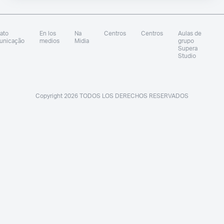
ato
En los
Na
Centros
Centros
Aulas de
unicação
medios
Midia
grupo
Supera
Studio
Copyright 2026 TODOS LOS DERECHOS RESERVADOS